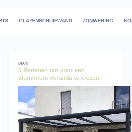
RTS
GLAZENSCHUIFWAND
ZONWERING
KO
BLOG
5 Redenen om voor een
aluminium veranda te kiezen