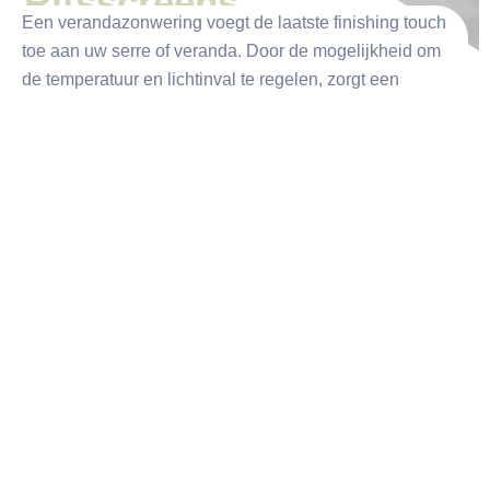
Ritsscreens
Een verandazonwering voegt de laatste finishing touch
toe aan uw serre of veranda. Door de mogelijkheid om
de temperatuur en lichtinval te regelen, zorgt een
verandazonwering ervoor dat u op elk moment van de
dag van de ruimte kunt genieten.
Offerte aanvragen